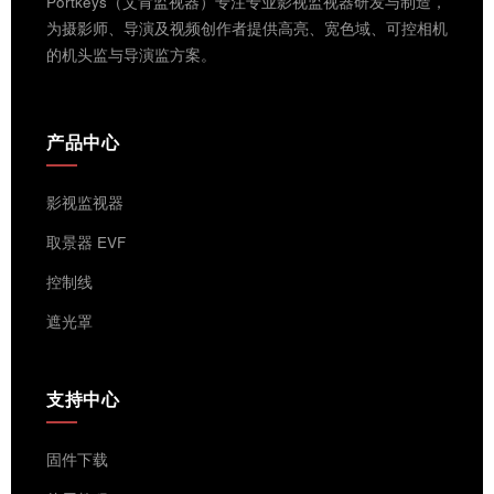
Portkeys（艾肯监视器）专注专业影视监视器研发与制造，
为摄影师、导演及视频创作者提供高亮、宽色域、可控相机
的机头监与导演监方案。
产品中心
影视监视器
取景器 EVF
控制线
遮光罩
支持中心
固件下载