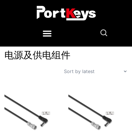
电源及供电组件