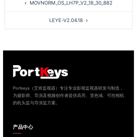
MOVNORM_OS_LH7P_V2_18_30_B82
LEYE-V2.04.18
Portkeys（艾肯监视器）专注专业影视监视器研发与制造，
为摄影师、导演及视频创作者提供高亮、宽色域、可控相机
的机头监与导演监方案。
产品中心