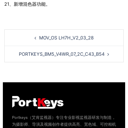
21、新增混色器功能。
MOV_OS LH7H_V2_03_28
PORTKEYS_BM5_V4WR_07_2C_C43_B54
Portkeys（艾肯监视器）专注专业影视监视器研发与制造，
为摄影师、导演及视频创作者提供高亮、宽色域、可控相机