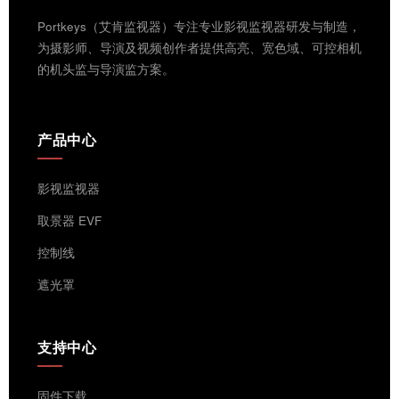
Portkeys（艾肯监视器）专注专业影视监视器研发与制造，
为摄影师、导演及视频创作者提供高亮、宽色域、可控相机
的机头监与导演监方案。
产品中心
影视监视器
取景器 EVF
控制线
遮光罩
支持中心
固件下载