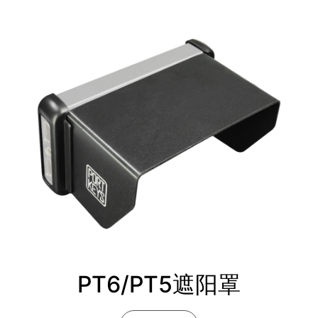
PT6/PT5遮阳罩